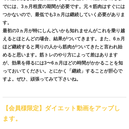
でには、
3
ヵ月程度の期間
が必要です。元々筋肉はすぐには
つかないので、
最低でも
3
ヵ月は継続
していく必要がありま
す。
最初の
3
ヵ月が特にしんどいかも知れませんがこれを乗り越
えるとほとんどの場合、結果がついてきます。また、
6
ヵ月
ほど継続すると
周りの人から筋肉がついてきたと言われ始
めると思います。
筋トレのやり方によって差はあります
が、効果を得るには
3
〜
6
ヵ月ほどの時間がかかる
ことを知
っておいてください。とにかく「継続」することが肝心で
すよ。ぜひ、頑張ってみて下さいね。
【会員様限定】ダイエット動画をアップし
ます。